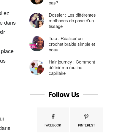
pas?
bliez
Dossier : Les différentes
méthodes de pose d'un
me dans
tissage
sir
Tuto : Réaliser un
crochet braids simple et
beau
 place
ous
Hair journey : Comment
définir ma routine
capillaire
Follow Us
ui
FACEBOOK
PINTEREST
 dans